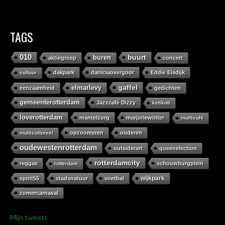
TAGS
010
buurt
buren
aktiegroep
concert
dakpark
daniciaovergoor
Eddie Elsdijk
cultuur
gaffel
elmarlevy
eenzaamheid
gedichten
gemeenterotterdam
Jazzcafé Dizzy
ketikoti
loverotterdam
mantelzorg
marjoriewinter
multiculti
opzoomeren
ouderen
multicultureel
oudewestenrotterdam
outsiderart
queenelection
rotterdamcity
reggae
schouwburgplein
rotterdam
wijkpark
spirit55
stadsnatuur
voetbal
zomercarnaval
Mijn tweets