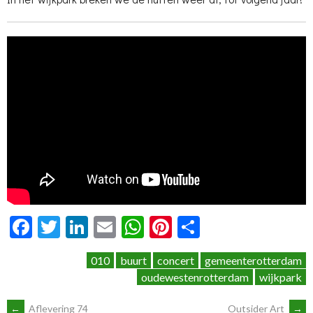
Facebook
Twitter
LinkedIn
Email
WhatsApp
Pinterest
Delen
010
buurt
concert
gemeenterotterdam
oudewestenrotterdam
wijkpark
←
Aflevering 74
Outsider Art
→