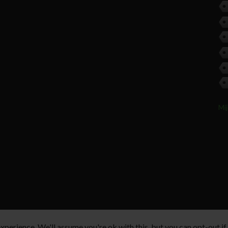
Mi
perience. We'll assume you're ok with this, but you can opt-out if