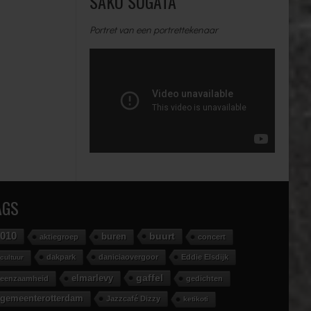
SAKO SUGATA
Portret van een portrettekenaar
AGS
010
buurt
buren
aktiegroep
concert
dakpark
daniciaovergoor
Eddie Elsdijk
cultuur
gaffel
elmarlevy
eenzaamheid
gedichten
gemeenterotterdam
Jazzcafé Dizzy
ketikoti