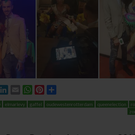
ebook
Twitter
LinkedIn
Email
WhatsApp
Pinterest
Delen
0
elmarlevy
gaffel
oudewestenrotterdam
queenelection
r
zo