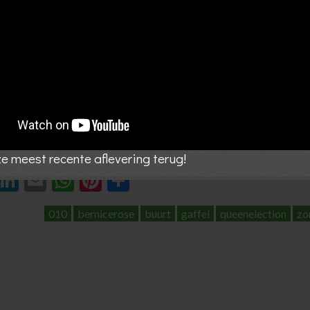
nze meest recente aflevering terug!
ebook
Twitter
LinkedIn
Email
WhatsApp
Pinterest
Delen
010
bernicerose
buurt
gaffel
queenelection
zo