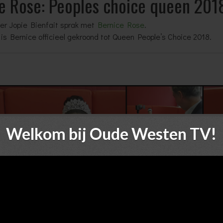
e Rose: Peoples choice queen 201
er Jopie Bienfait sprak met
Bernice Rose
.
is Bernice officieel gekroond tot Queen People’s Choice 2018.
Welkom bij Oude Westen TV!