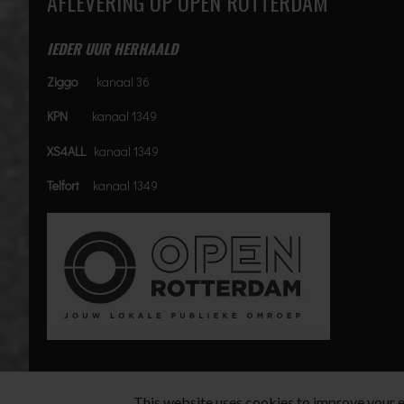
AFLEVERING OP OPEN ROTTERDAM
IEDER UUR HERHAALD
Ziggo
kanaal 36
KPN
kanaal 1349
XS4ALL
kanaal 1349
Telfort
kanaal 1349
© 2026
This website uses cookies to improve your ex