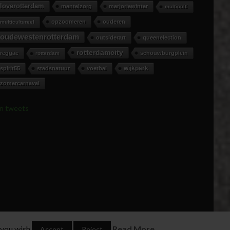
loverotterdam
mantelzorg
marjoriewinter
multiculti
opzoomeren
ouderen
multicultureel
oudewestenrotterdam
outsiderart
queenelection
rotterdamcity
reggae
schouwburgplein
rotterdam
wijkpark
spirit55
stadsnatuur
voetbal
zomercarnaval
jn tweets
ONTWORPEN DOOR THEMEBOY
 you wish.
Read More
Accept
Reject