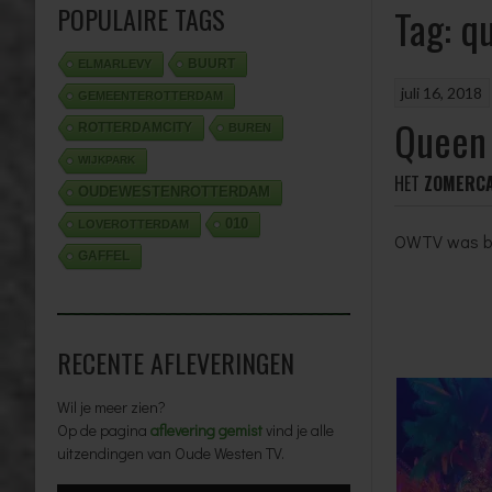
POPULAIRE TAGS
Tag: q
BUURT
ELMARLEVY
juli 16, 2018
GEMEENTEROTTERDAM
Queen 
ROTTERDAMCITY
BUREN
WIJKPARK
HET
ZOMERC
OUDEWESTENROTTERDAM
010
LOVEROTTERDAM
OWTV was bi
GAFFEL
RECENTE AFLEVERINGEN
Wil je meer zien?
Op de pagina
aflevering gemist
vind je alle
uitzendingen van Oude Westen TV.