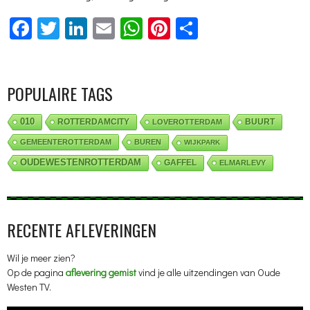
Facebook
Twitter
LinkedIn
Email
WhatsApp
Pinterest
Delen
POPULAIRE TAGS
010
ROTTERDAMCITY
BUURT
LOVEROTTERDAM
GEMEENTEROTTERDAM
BUREN
WIJKPARK
OUDEWESTENROTTERDAM
GAFFEL
ELMARLEVY
RECENTE AFLEVERINGEN
Wil je meer zien?
Op de pagina
aflevering gemist
vind je alle uitzendingen van Oude
Westen TV.