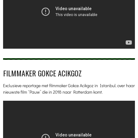
FILMMAKER GOKCE ACIKGOZ
Exclusieve reportage met filmmaker Gokce Acikgoz in Istanbul, over haar
nieuwste film “Pauw” die in 2018 naar Rotterdam komt.