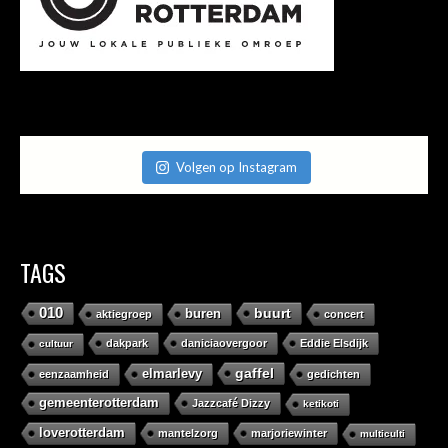
Volgen op Instagram
TAGS
010
buurt
buren
aktiegroep
concert
dakpark
daniciaovergoor
Eddie Elsdijk
cultuur
gaffel
elmarlevy
eenzaamheid
gedichten
gemeenterotterdam
Jazzcafé Dizzy
ketikoti
loverotterdam
mantelzorg
marjoriewinter
multiculti