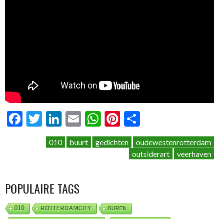
Facebook
Twitter
LinkedIn
Email
WhatsApp
Pinterest
Delen
010
buurt
gedichten
oudewestenrotterdam
outsiderart
veerhaven
POPULAIRE TAGS
010
ROTTERDAMCITY
BUREN