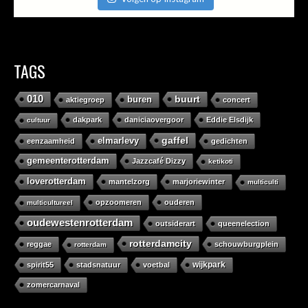
TAGS
010
buurt
buren
aktiegroep
concert
dakpark
daniciaovergoor
Eddie Elsdijk
cultuur
gaffel
elmarlevy
eenzaamheid
gedichten
gemeenterotterdam
Jazzcafé Dizzy
ketikoti
loverotterdam
mantelzorg
marjoriewinter
multiculti
opzoomeren
ouderen
multicultureel
oudewestenrotterdam
outsiderart
queenelection
rotterdamcity
reggae
schouwburgplein
rotterdam
wijkpark
spirit55
stadsnatuur
voetbal
zomercarnaval