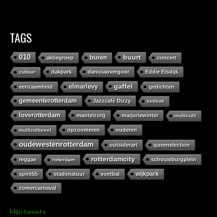
TAGS
010
buurt
buren
aktiegroep
concert
dakpark
daniciaovergoor
Eddie Elsdijk
cultuur
gaffel
elmarlevy
eenzaamheid
gedichten
gemeenterotterdam
Jazzcafé Dizzy
ketikoti
loverotterdam
mantelzorg
marjoriewinter
multiculti
opzoomeren
ouderen
multicultureel
oudewestenrotterdam
outsiderart
queenelection
rotterdamcity
reggae
schouwburgplein
rotterdam
wijkpark
spirit55
stadsnatuur
voetbal
zomercarnaval
Mijn tweets