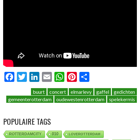
Facebook
Twitter
LinkedIn
Email
WhatsApp
Pinterest
Delen
buurt
concert
elmarlevy
gaffel
gedichten
gemeenterotterdam
oudewestenrotterdam
spelekermis
POPULAIRE TAGS
010
ROTTERDAMCITY
LOVEROTTERDAM