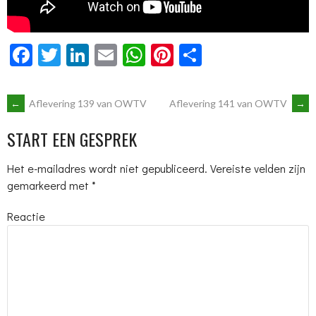
Facebook
Twitter
LinkedIn
Email
WhatsApp
Pinterest
Delen
BERICHTNAVIGATIE
←
Aflevering 139 van OWTV
Aflevering 141 van OWTV
→
START EEN GESPREK
Het e-mailadres wordt niet gepubliceerd.
Vereiste velden zijn
gemarkeerd met
*
Reactie