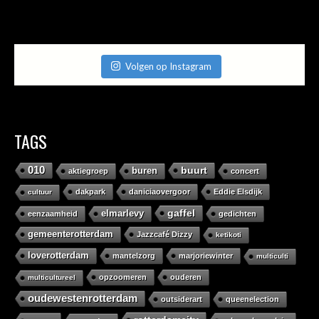
Volgen op Instagram
TAGS
010
buurt
buren
aktiegroep
concert
dakpark
daniciaovergoor
Eddie Elsdijk
cultuur
gaffel
elmarlevy
eenzaamheid
gedichten
gemeenterotterdam
Jazzcafé Dizzy
ketikoti
loverotterdam
mantelzorg
marjoriewinter
multiculti
opzoomeren
ouderen
multicultureel
oudewestenrotterdam
outsiderart
queenelection