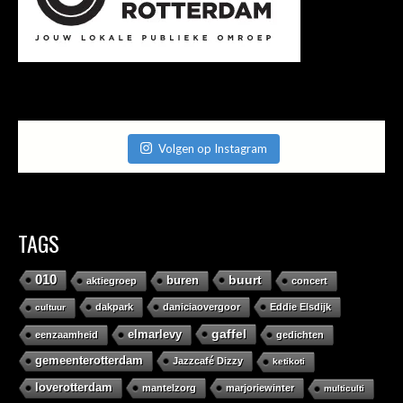
Volgen op Instagram
TAGS
010
buurt
buren
aktiegroep
concert
dakpark
daniciaovergoor
Eddie Elsdijk
cultuur
gaffel
elmarlevy
eenzaamheid
gedichten
gemeenterotterdam
Jazzcafé Dizzy
ketikoti
loverotterdam
mantelzorg
marjoriewinter
multiculti