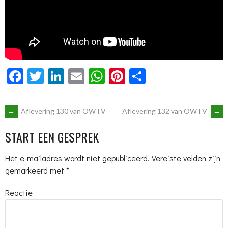
Facebook
Twitter
LinkedIn
Email
WhatsApp
Pinterest
Delen
BERICHTNAVIGATIE
←
Aflevering 130 van OWTV
Aflevering 132 van OWTV
→
START EEN GESPREK
Het e-mailadres wordt niet gepubliceerd.
Vereiste velden zijn
gemarkeerd met
*
Reactie