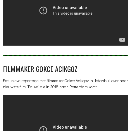
FILMMAKER GOKCE ACIKGOZ
Exclusieve reportage met filmmaker Gokce Acikgoz in Istanbul, over haar
nieuwste film “Pauw” die in 2018 naar Rotterdam komt.