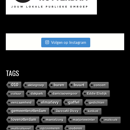
Volgen op Instagram
TAGS
010
buurt
buren
aktiegroep
concert
dakpark
daniciaovergoor
Eddie Elsdijk
cultuur
gaffel
elmarlevy
eenzaamheid
gedichten
gemeenterotterdam
Jazzcafé Dizzy
ketikoti
loverotterdam
mantelzorg
marjoriewinter
multiculti
opzoomeren
ouderen
multicultureel