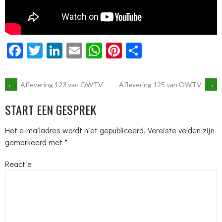
Facebook
Twitter
LinkedIn
Email
WhatsApp
Pinterest
Delen
BERICHTNAVIGATIE
←
Aflevering 123 van OWTV
Aflevering 125 van OWTV
→
START EEN GESPREK
Het e-mailadres wordt niet gepubliceerd.
Vereiste velden zijn
gemarkeerd met
*
Reactie