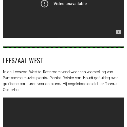
LEESZAAL WEST
In de Leeszaal West te Rotterdam vond weer een voorstelling van
Puntkomma muziek plaats. Pianist Reinier van Houdt gaf uitleg over
grafische partituren voor de piano. Hij begeleidde de dichter Tonnus
Oosterhoff.