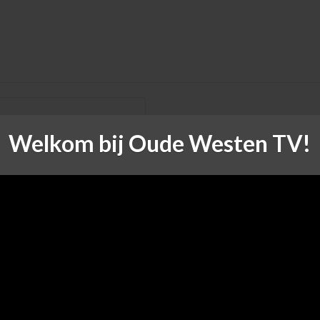
Welkom bij Oude Westen TV!
een e-mail als er vervolgreacties zijn.
een e-mail als er nieuwe berichten zijn.