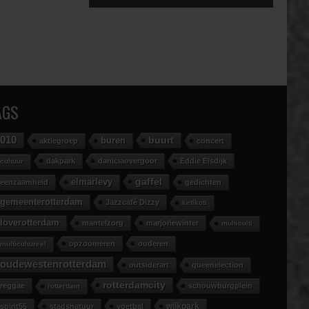
AGS
010
buurt
buren
aktiegroep
concert
dakpark
daniciaovergoor
Eddie Elsdijk
cultuur
gaffel
elmarlevy
eenzaamheid
gedichten
gemeenterotterdam
Jazzcafé Dizzy
ketikoti
loverotterdam
mantelzorg
marjoriewinter
multiculti
opzoomeren
ouderen
multicultureel
oudewestenrotterdam
outsiderart
queenelection
rotterdamcity
reggae
schouwburgplein
rotterdam
wijkpark
spirit55
stadsnatuur
voetbal