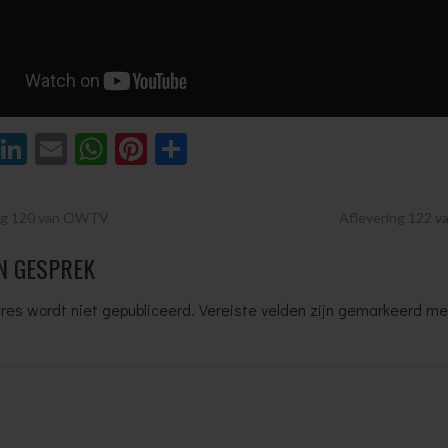
ebook
Twitter
LinkedIn
Email
WhatsApp
Pinterest
Delen
HTNAVIGATIE
ng 120 van OWTV
Aflevering 122
N GESPREK
res wordt niet gepubliceerd.
Vereiste velden zijn gemarkeerd m