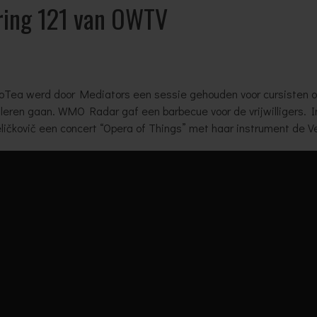
ring 121 van OWTV
xoTea werd door Mediators een sessie gehouden voor cursisten 
 leren gaan. WMO Radar gaf een barbecue voor de vrijwilligers. I
ličkovič een concert “Opera of Things” met haar instrument de Ve