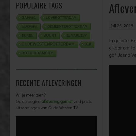
POPULAIRE TAGS
Afleve
GAFFEL
LOVEROTTERDAM
juli 25, 2019
GEMEENTEROTTERDAM
WIJKPARK
BUURT
BUREN
ELMARLEVY
In galerie E
OUDEWESTENROTTERDAM
010
elkaar om te
ROTTERDAMCITY
gaf Jasna Ve
RECENTE AFLEVERINGEN
Wil je meer zien?
Op de pagina
aflevering gemist
vind je alle
uitzendingen van Oude Westen TV.