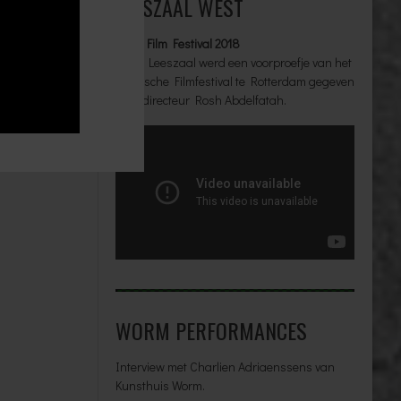
LEESZAAL WEST
tie-gegevens
Arab Film Festival 2018
In de Leeszaal werd een voorproefje van het
Arabische Filmfestival te Rotterdam gegeven
door directeur Rosh Abdelfatah.
WORM PERFORMANCES
Interview met Charlien Adriaenssens van
Kunsthuis Worm.