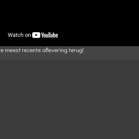
e gebruikt Akismet om spam te verminderen.
Bekijk hoe je reac
erkt
.
nze meest recente aflevering terug!