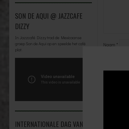
SON DE AQUI @ JAZZCAFE
DIZZY
In Jazzcafé Dizzy trad de Mexicaanse
groep Son de Aqui op en speelde het café
Naam
*
plat.
E-mail
*
Website
Stuur mij 
Stuur mij 
INTERNATIONALE DAG VAN DE