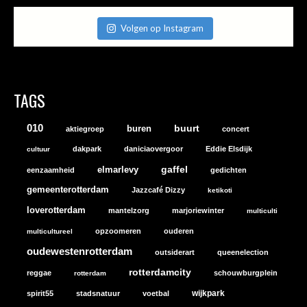
Volgen op Instagram
TAGS
010
buurt
buren
aktiegroep
concert
dakpark
daniciaovergoor
Eddie Elsdijk
cultuur
gaffel
elmarlevy
eenzaamheid
gedichten
gemeenterotterdam
Jazzcafé Dizzy
ketikoti
loverotterdam
mantelzorg
marjoriewinter
multiculti
opzoomeren
ouderen
multicultureel
oudewestenrotterdam
outsiderart
queenelection
rotterdamcity
reggae
schouwburgplein
rotterdam
wijkpark
spirit55
stadsnatuur
voetbal