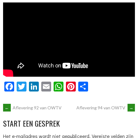
Facebook
Twitter
LinkedIn
Email
WhatsApp
Pinterest
Delen
BERICHTNAVIGATIE
←
Aflevering 92 van OWTV
Aflevering 94 van OWTV
→
START EEN GESPREK
Het e-mailadres wordt niet gepubliceerd.
Vereiste velden zijn