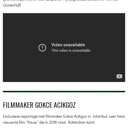
Oosterhoff.
FILMMAKER GOKCE ACIKGOZ
Exclusieve reportage met filmmaker Gokce Acikgoz in Istanbul, over haar
nieuwste film “Pauw” die in 2018 naar Rotterdam komt.