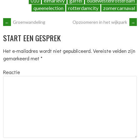
010
elmarlevy
gaffel
oudewestenrotterdam
queenelection
rotterdamcity
zomercarnaval
BERICHTNAVIGATIE
←
Groenwandeling
Opzoomeren in het wijkpark
→
START EEN GESPREK
Het e-mailadres wordt niet gepubliceerd.
Vereiste velden zijn
gemarkeerd met
*
Reactie