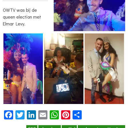
OWTV was bij de
queen election met
Elmar Levy.
Facebook
Twitter
LinkedIn
Email
WhatsApp
Pinterest
Delen