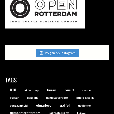
Volgen op Instagram
TAGS
010
buurt
buren
aktiegroep
concert
dakpark
daniciaovergoor
Eddie Elsdijk
cultuur
gaffel
elmarlevy
eenzaamheid
gedichten
gemeenterotterdam
Jazzcafé Dizzy
ketikoti