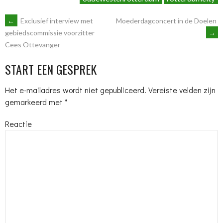
BERICHTNAVIGATIE
←
Exclusief interview met
Moederdagconcert in de Doelen
→
gebiedscommissie voorzitter
Cees Ottevanger
START EEN GESPREK
Het e-mailadres wordt niet gepubliceerd.
Vereiste velden zijn
gemarkeerd met
*
Reactie