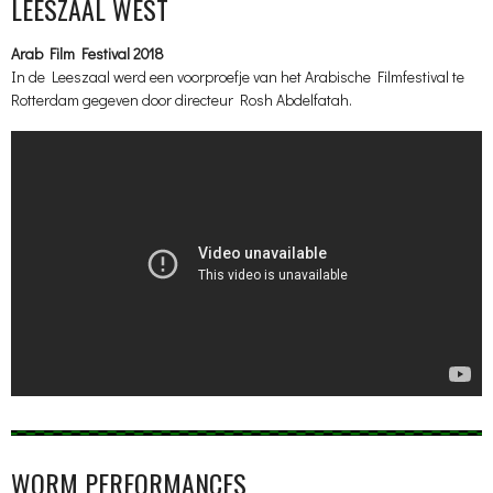
LEESZAAL WEST
Arab Film Festival 2018
In de Leeszaal werd een voorproefje van het Arabische Filmfestival te
Rotterdam gegeven door directeur Rosh Abdelfatah.
WORM PERFORMANCES