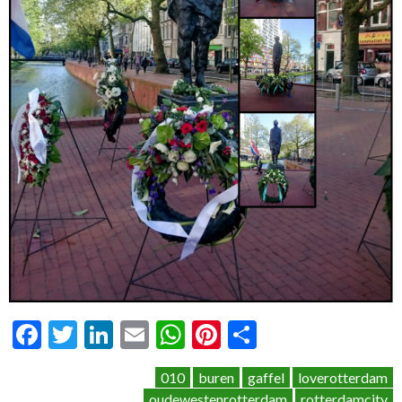
Facebook
Twitter
LinkedIn
Email
WhatsApp
Pinterest
Delen
010
buren
gaffel
loverotterdam
oudewestenrotterdam
rotterdamcity