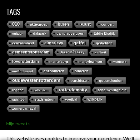
TAGS
010
buurt
buren
aktiegroep
concert
dakpark
daniciaovergoor
Eddie Elsdijk
cultuur
gaffel
elmarlevy
eenzaamheid
gedichten
gemeenterotterdam
Jazzcafé Dizzy
ketikoti
loverotterdam
mantelzorg
marjoriewinter
multiculti
opzoomeren
ouderen
multicultureel
oudewestenrotterdam
outsiderart
queenelection
rotterdamcity
reggae
schouwburgplein
rotterdam
wijkpark
spirit55
stadsnatuur
voetbal
zomercarnaval
Mijn tweets
This website uses cookies to improve your experience. We'll