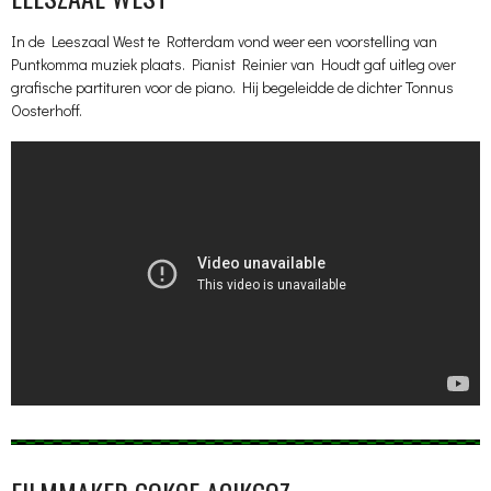
In de Leeszaal West te Rotterdam vond weer een voorstelling van
Puntkomma muziek plaats. Pianist Reinier van Houdt gaf uitleg over
grafische partituren voor de piano. Hij begeleidde de dichter Tonnus
Oosterhoff.