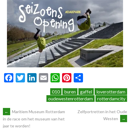
Facebook
Twitter
LinkedIn
Email
WhatsApp
Pinterest
Delen
010
buren
gaffel
loverotterdam
oudewestenrotterdam
rotterdamcity
BERICHTNAVIGATIE
←
Maritiem Museum Rotterdam
Zelfportretten in het Oude
Westen
→
in de race om het museum van het
jaar te worden!