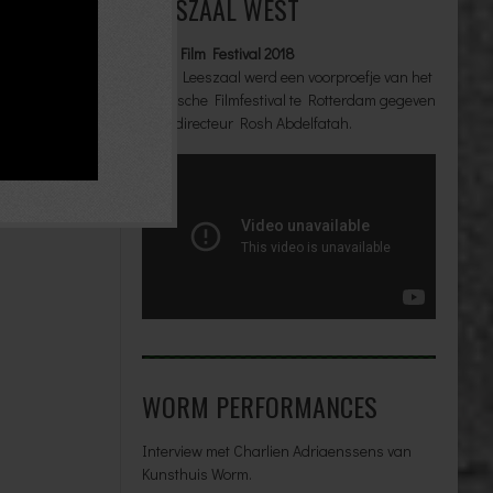
LEESZAAL WEST
Arab Film Festival 2018
In de Leeszaal werd een voorproefje van het
Arabische Filmfestival te Rotterdam gegeven
door directeur Rosh Abdelfatah.
WORM PERFORMANCES
Interview met Charlien Adriaenssens van
Kunsthuis Worm.