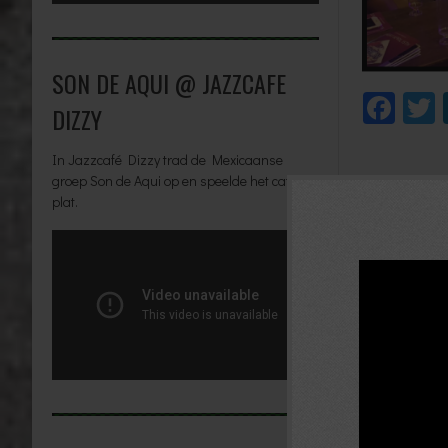
SON DE AQUI @ JAZZCAFE
Fac
DIZZY
In Jazzcafé Dizzy trad de Mexicaanse
groep Son de Aqui op en speelde het café
BERIC
←
DREAMS
plat.
START EE
Het e-mailad
Reactie