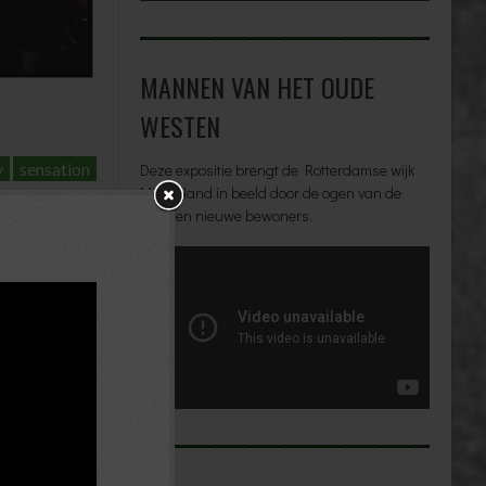
MANNEN VAN HET OUDE
WESTEN
y
sensation
Deze expositie brengt de Rotterdamse wijk
Middelland in beeld door de ogen van de
oude en nieuwe bewoners.
de race om het
e worden!
→
et
*