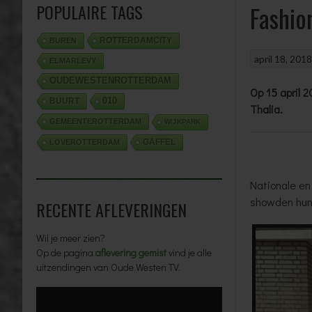
POPULAIRE TAGS
Fashio
ROTTERDAMCITY
BUREN
april 18, 201
ELMARLEVY
OUDEWESTENROTTERDAM
Op 15 april 
010
BUURT
Thalia.
GEMEENTEROTTERDAM
WIJKPARK
GAFFEL
LOVEROTTERDAM
Nationale en
showden hun 
RECENTE AFLEVERINGEN
Wil je meer zien?
Op de pagina
aflevering gemist
vind je alle
uitzendingen van Oude Westen TV.