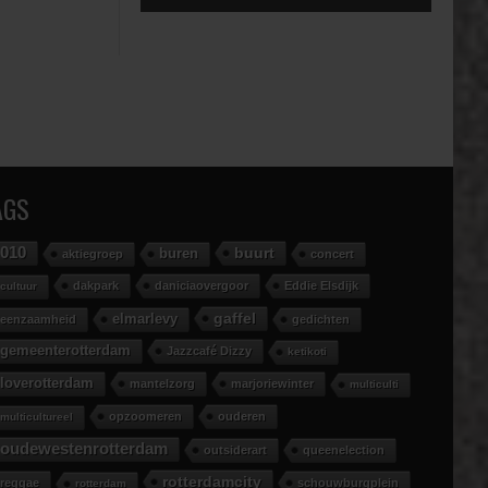
AGS
010
buurt
buren
aktiegroep
concert
dakpark
daniciaovergoor
Eddie Elsdijk
cultuur
gaffel
elmarlevy
eenzaamheid
gedichten
gemeenterotterdam
Jazzcafé Dizzy
ketikoti
loverotterdam
mantelzorg
marjoriewinter
multiculti
opzoomeren
ouderen
multicultureel
oudewestenrotterdam
outsiderart
queenelection
rotterdamcity
reggae
schouwburgplein
rotterdam