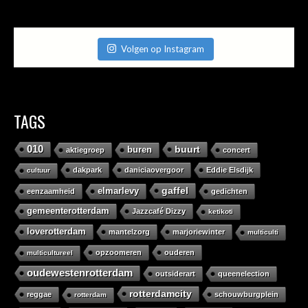
Volgen op Instagram
TAGS
010
buurt
buren
aktiegroep
concert
dakpark
daniciaovergoor
Eddie Elsdijk
cultuur
gaffel
elmarlevy
eenzaamheid
gedichten
gemeenterotterdam
Jazzcafé Dizzy
ketikoti
loverotterdam
mantelzorg
marjoriewinter
multiculti
opzoomeren
ouderen
multicultureel
oudewestenrotterdam
outsiderart
queenelection
rotterdamcity
reggae
schouwburgplein
rotterdam