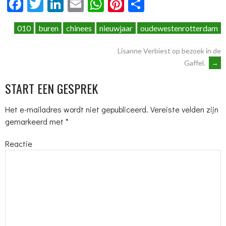
Facebook
Twitter
LinkedIn
Email
WhatsApp
Pinterest
Delen
010
buren
chinees
nieuwjaar
oudewestenrotterdam
BERICHTNAVIGATIE
Lisanne Verbiest op bezoek in de
Gaffel.
→
START EEN GESPREK
Het e-mailadres wordt niet gepubliceerd.
Vereiste velden zijn
gemarkeerd met
*
Reactie