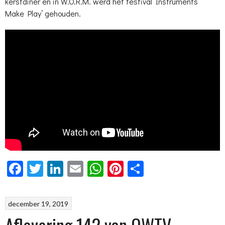
kerstdiner en in W.O.R.M. werd het festival ‘Instruments
Make Play’ gehouden.
Facebook
Twitter
LinkedIn
Email
WhatsApp
Pinterest
Delen
december 19, 2019
Aflevering 142 van OWTV