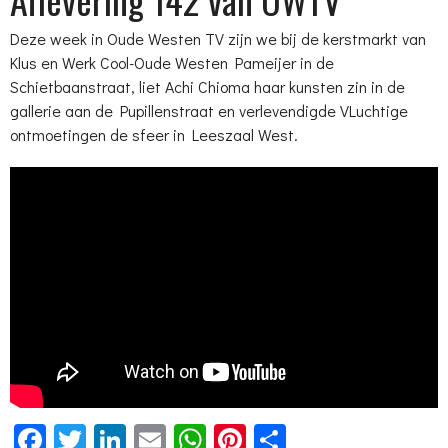
Deze week in Oude Westen TV zijn we bij de kerstmarkt van
Klus en Werk Cool-Oude Westen Pameijer in de
Schietbaanstraat, liet Achi Chioma haar kunsten zin in de
gallerie aan de Pupillenstraat en verlevendigde VLuchtige
ontmoetingen de sfeer in Leeszaal West.
Facebook
Twitter
LinkedIn
Email
WhatsApp
Pinterest
Delen