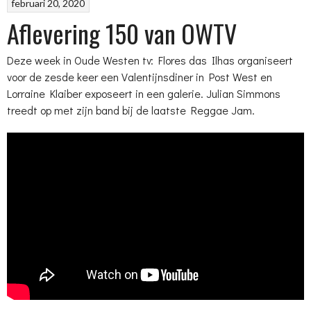
februari 20, 2020
Aflevering 150 van OWTV
Deze week in Oude Westen tv: Flores das Ilhas organiseert
voor de zesde keer een Valentijnsdiner in Post West en
Lorraine Klaiber exposeert in een galerie. Julian Simmons
treedt op met zijn band bij de laatste Reggae Jam.