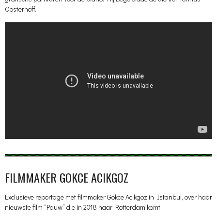
Oosterhoff.
FILMMAKER GOKCE ACIKGOZ
Exclusieve reportage met filmmaker Gokce Acikgoz in Istanbul, over haar
nieuwste film “Pauw” die in 2018 naar Rotterdam komt.