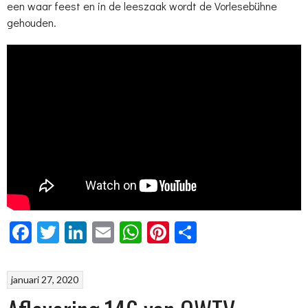
een waar feest en in de leeszaak wordt de Vorlesebühne
gehouden.
Facebook
Twitter
LinkedIn
Email
WhatsApp
Pinterest
Delen
januari 27, 2020