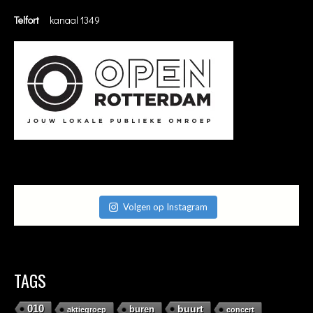
Telfort
kanaal 1349
Volgen op Instagram
TAGS
010
buurt
buren
aktiegroep
concert