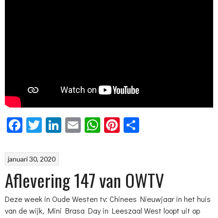
Facebook
Twitter
LinkedIn
Email
WhatsApp
Pinterest
Delen
januari 30, 2020
Aflevering 147 van OWTV
Deze week in Oude Westen tv: Chinees Nieuwjaar in het huis
van de wijk, Mini Brasa Day in Leeszaal West loopt uit op