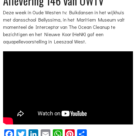
Aflevering 146 van OWTV
Deze week in Oude Westen tv: Buikdansen in het wijkhuis
met dansschool Bellyssima, in het Maritiem Museum valt
momenteel de Interceptor van The Ocean Cleanup te
bezichtigen en het Nieuwe Koor (HeNK) gaf een
aquapellevoorstelling in Leeszaal West.
Facebook
Twitter
LinkedIn
Email
WhatsApp
Pinterest
Delen