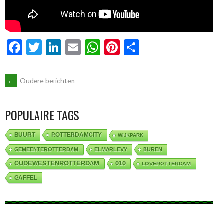
Facebook
Twitter
LinkedIn
Email
WhatsApp
Pinterest
Delen
BERICHTENNAVIGATIE
←
Oudere berichten
POPULAIRE TAGS
BUURT
ROTTERDAMCITY
WIJKPARK
GEMEENTEROTTERDAM
ELMARLEVY
BUREN
OUDEWESTENROTTERDAM
010
LOVEROTTERDAM
GAFFEL